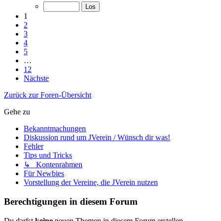
1
2
3
4
5
…
12
Nächste
Zurück zur Foren-Übersicht
Gehe zu
Bekanntmachungen
Diskussion rund um JVerein / Wünsch dir was!
Fehler
Tips und Tricks
↳ Kontenrahmen
Für Newbies
Vorstellung der Vereine, die JVerein nutzen
Berechtigungen in diesem Forum
Du darfst
keine
neuen Themen in diesem Forum erstellen.