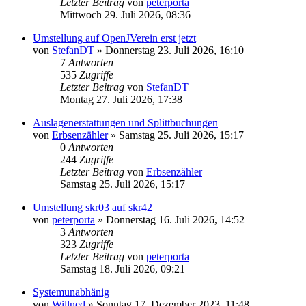
Letzter Beitrag
von
peterporta
Mittwoch 29. Juli 2026, 08:36
Umstellung auf OpenJVerein erst jetzt
von
StefanDT
»
Donnerstag 23. Juli 2026, 16:10
7
Antworten
535
Zugriffe
Letzter Beitrag
von
StefanDT
Montag 27. Juli 2026, 17:38
Auslagenerstattungen und Splittbuchungen
von
Erbsenzähler
»
Samstag 25. Juli 2026, 15:17
0
Antworten
244
Zugriffe
Letzter Beitrag
von
Erbsenzähler
Samstag 25. Juli 2026, 15:17
Umstellung skr03 auf skr42
von
peterporta
»
Donnerstag 16. Juli 2026, 14:52
3
Antworten
323
Zugriffe
Letzter Beitrag
von
peterporta
Samstag 18. Juli 2026, 09:21
Systemunabhänig
von
Willned
»
Sonntag 17. Dezember 2023, 11:48